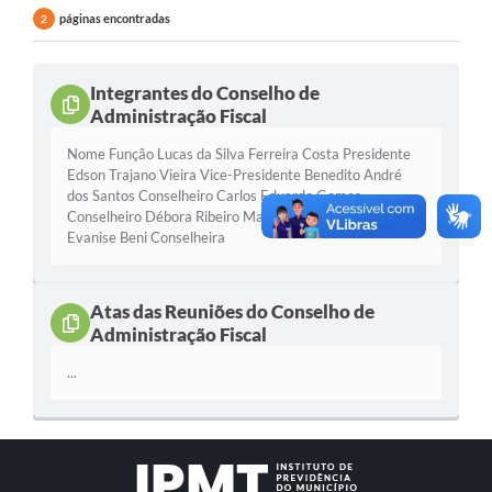
Transparência
páginas encontradas
2
Protocolo Online
Integrantes do Conselho de
Fale Conosco
Administração Fiscal
Saldo de Proventos
Nome Função Lucas da Silva Ferreira Costa Presidente
Edson Trajano Vieira Vice-Presidente Benedito André
Inclusão de dependentes
dos Santos Conselheiro Carlos Eduardo Gomes
Conselheiro Débora Ribeiro Martin Werneck Conselheira
Ouvidoria
Evanise Beni Conselheira
Arquivos para Download
Atas das Reuniões do Conselho de
Notícias
Administração Fiscal
Contas Públicas
...
Legislação
Editais