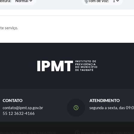
eitura:
Tom de voz:
ste serviço.
CONTATO
ATENDIMENTO
contato@ipmt.sp.gov.br
segunda a sexta, das 09:0
55 12 3632-4166
Versão do Sistema:
3.5.3 - 19/06/2026
Portal atualizado em:
07/08/2026 1