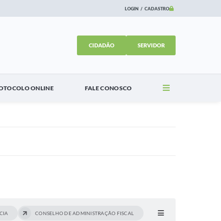
LOGIN / CADASTRO
CIDADÃO
SERVIDOR
Concursos
Holerite Online
Contato
Portal do Servidor
OTOCOLO ONLINE
FALE CONOSCO
Newsletter
WebMail
SIC
Ouvidoria
Telefones Úteis
Transparência Pública
CIA
CONSELHO DE ADMINISTRAÇÃO FISCAL