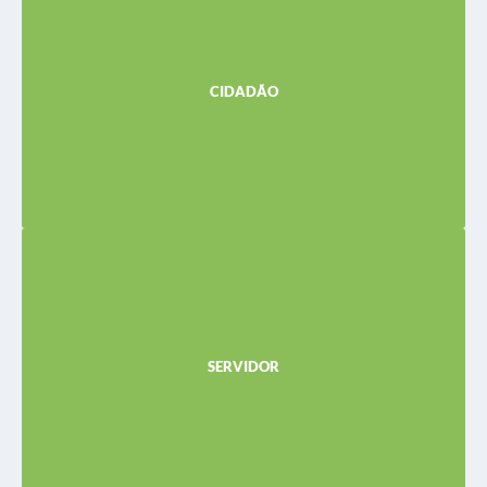
Transparência
Protocolo Online
CIDADÃO
Fale Conosco
Saldo de Proventos
Inclusão de dependentes
Ouvidoria
Concursos
Arquivos para Download
Contato
Notícias
Newsletter
Contas Públicas
SERVIDOR
SIC
Legislação
Ouvidoria
Editais
Telefones Úteis