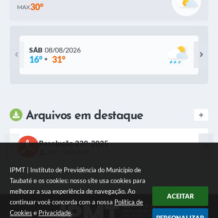
30°
MAX
SÁB
08/08/2026
16°
31°
Arquivos em destaque
Resolução 239-2025
PDF - 260,65 KB
IPMT | Instituto de Previdência do Município de
Taubaté e os cookies: nosso site usa cookies para
melhorar a sua experiência de navegação. Ao
ACEITAR
continuar você concorda com a nossa
Política de
Cookies
e
Privacidade
.