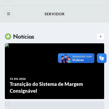
Concursos
SERVIDOR
Contato
Holerite Online
Newsletter
Notícias
Portal do Servidor
SIC
WebMail
Ouvidoria
Telefones Úteis
Transparência Pública
31 JUL 2026
Transição do Sistema de Margem
Consignável