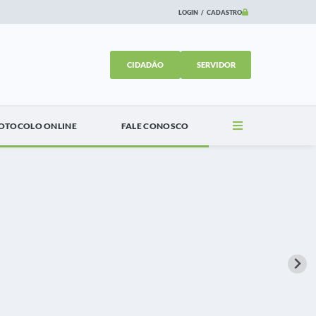
LOGIN / CADASTRO
CIDADÃO
SERVIDOR
Concursos
Holerite Online
Contato
Portal do Servidor
OTOCOLO ONLINE
FALE CONOSCO
Newsletter
WebMail
SIC
Ouvidoria
Telefones Úteis
Transparência Pública