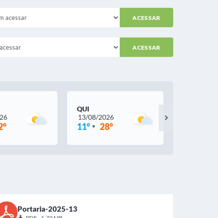
ACESSAR
ACESSAR
QUI
SEX
026
13/08/2026
14/08/202
2°
11°
28°
11°
25
Portaria-2025-13
PDF - 1,79 MB