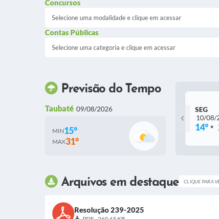
Concursos
Contas Públicas
Previsão do Tempo
Taubaté
09/08/2026
SEG
10/08/
14°
15°
MIN
31°
MAX
Arquivos em destaque
CLIQUE PARA V
Resolução 239-2025
PDF - 260,65 KB