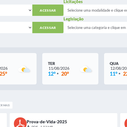
Licitações
ACESSAR
Legislação
ACESSAR
TER
QUA
2026
11/08/2026
12/08/2
25°
12°
20°
11°
2
ER MAIS
Prova-de-Vida-2025
PDF - 1,53 MB